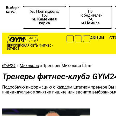
Выбери
Ул. Притыцкого,
Пр.
клуб:
156
Победителей
м. Каменная
7А,
горка
м.Немига
АКЦИИ
CТ
ЕВРОПЕЙСКАЯ СЕТЬ ФИТНЕС-
КЛУБОВ
GYM24
»
Михалово
»
Тренеры Михалово Штат
Тренеры фитнес-клуба GYM2
Подробную информацию о каждом штатном тренере Вы мож
индивидуальное занятие пишите или звоните выбранному