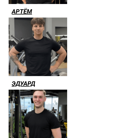
АРТЁМ
ЭДУАРД