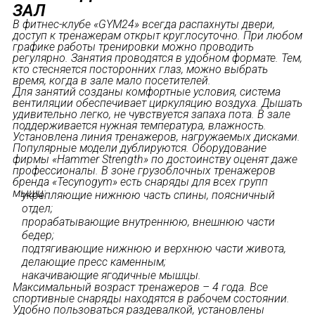
ЗАЛ
В фитнес-клубе «GYM24» всегда распахнуты двери,
доступ к тренажерам открыт круглосуточно. При любом
графике работы тренировки можно проводить
регулярно. Занятия проводятся в удобном формате. Тем,
кто стесняется посторонних глаз, можно выбрать
время, когда в зале мало посетителей.
Для занятий созданы комфортные условия, система
вентиляции обеспечивает циркуляцию воздуха. Дышать
удивительно легко, не чувствуется запаха пота. В зале
поддерживается нужная температура, влажность.
Установлена линия тренажеров, нагружаемых дисками.
Популярные модели дублируются. Оборудование
фирмы «Hammer Strength» по достоинству оценят даже
профессионалы. В зоне грузоблочных тренажеров
бренда «Tecynogym» есть снаряды для всех групп
мышц:
укрепляющие нижнюю часть спины, поясничный
отдел;
прорабатывающие внутреннюю, внешнюю части
бедер;
подтягивающие нижнюю и верхнюю части живота,
делающие пресс каменным;
накачивающие ягодичные мышцы.
Максимальный возраст тренажеров – 4 года. Все
спортивные снаряды находятся в рабочем состоянии.
Удобно пользоваться раздевалкой, установлены