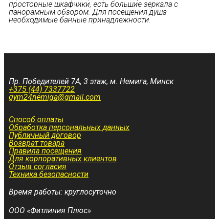
просторные шкафчики, есть большие зеркала с
панорамным обзором. Для посещения душа
необходимые банные принадлежности.
Пр. Победителей 7А, 3 этаж, м. Немига, Минск
+375 (44) 7337722
gym24nemiga@gmail.com
Способ оплаты
Обработка персональных данных
Публичный договор
Возврат товара
Правила посещения
Для корпоративных клиентов
Отзыв согласия
Техника безопасности
Время работы: круглосуточно
ООО «Фитлиния Плюс»