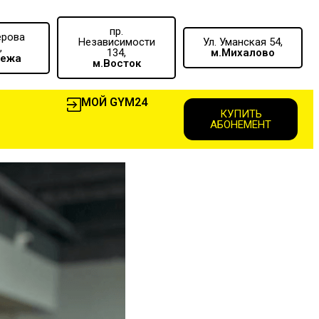
пр.
ерова
Независимости
Ул. Уманская 54,
,
134,
м.Михалово
вежа
м.Восток
МОЙ GYM24
КУПИТЬ
АБОНЕМЕНТ