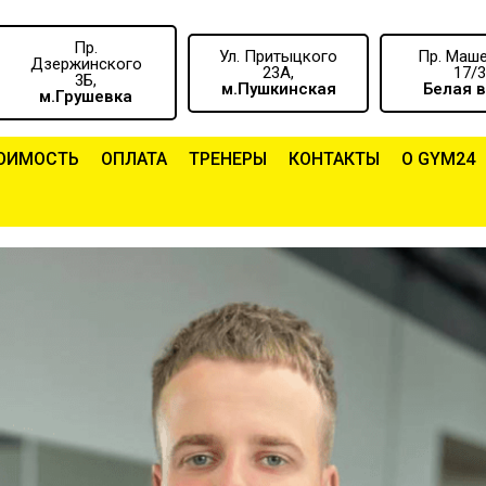
Пр.
Ул. Притыцкого
Пр. Маш
Дзержинского
23А,
17/3
3Б,
м.Пушкинская
Белая 
м.Грушевка
ОИМОСТЬ
ОПЛАТА
ТРЕНЕРЫ
КОНТАКТЫ
О GYM24