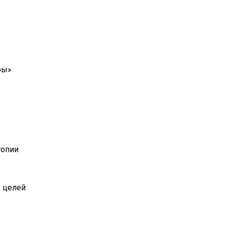
ры»
топии
х целей