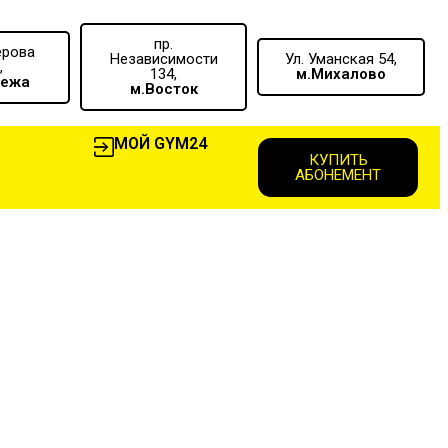
пр.
ерова
Независимости
Ул. Уманская 54,
,
134,
м.Михалово
вежа
м.Восток
МОЙ GYM24
КУПИТЬ
АБОНЕМЕНТ