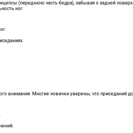
епсы (переднюю часть бедра), забывая о задней поверхно
ность ног.
ог.
иседаниях.
го внимания. Многие новички уверены, что приседаний дост
.
нений.