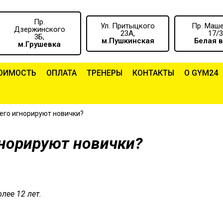
Пр.
Ул. Притыцкого
Пр. Маш
Дзержинского
23А,
17/3
3Б,
м.Пушкинская
Белая 
м.Грушевка
ОИМОСТЬ
ОПЛАТА
ТРЕНЕРЫ
КОНТАКТЫ
О GYM24
его игнорируют новички?
норируют новички?
лее 12 лет.