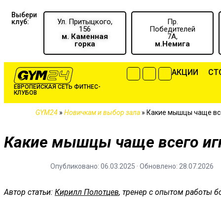
Выбери
Ул. Притыцкого,
Пр.
клуб:
156
Победителей
м. Каменная
7А,
горка
м.Немига
АКЦИИ
CТ
ЕВРОПЕЙСКАЯ СЕТЬ ФИТНЕС-
КЛУБОВ
GYM24
»
Новичкам и выбор зала
»
Какие мышцы чаще вс
Какие мышцы чаще всего иг
Опубликовано: 06.03.2025 · Обновлено: 28.07.2026
Автор статьи:
Кирилл Полотцев
, тренер с опытом работы бо