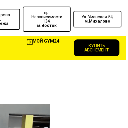
пр.
ерова
Независимости
Ул. Уманская 54,
,
134,
м.Михалово
вежа
м.Восток
МОЙ GYM24
КУПИТЬ
АБОНЕМЕНТ