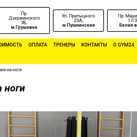
Пр.
Ул. Притыцкого
Пр. Маш
Дзержинского
23А,
17/3
3Б,
м.Пушкинская
Белая 
м.Грушевка
ОИМОСТЬ
ОПЛАТА
ТРЕНЕРЫ
КОНТАКТЫ
О GYM24
ия на ноги
 ноги